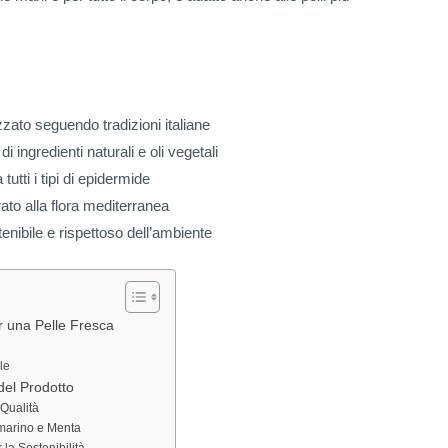
zzato seguendo tradizioni italiane
 ingredienti naturali e oli vegetali
tutti i tipi di epidermide
ato alla flora mediterranea
nibile e rispettoso dell’ambiente
er una Pelle Fresca
le
del Prodotto
 Qualità
marino e Menta
 la Sostenibilità