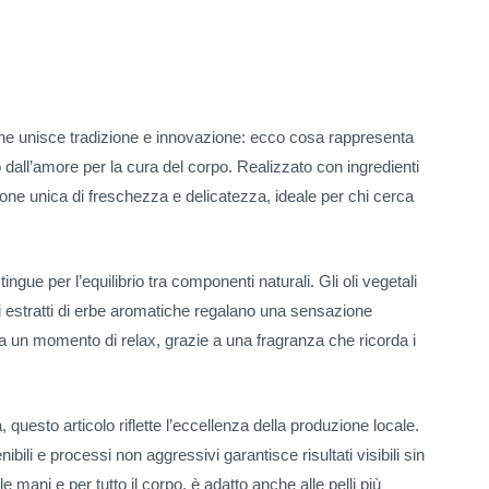
e unisce tradizione e innovazione: ecco cosa rappresenta
o dall’amore per la cura del corpo. Realizzato con ingredienti
one unica di freschezza e delicatezza, ideale per chi cerca
tingue per l’equilibrio tra componenti naturali. Gli oli vegetali
li estratti di erbe aromatiche regalano una sensazione
ta un momento di relax, grazie a una fragranza che ricorda i
, questo articolo riflette l’eccellenza della produzione locale.
ibili e processi non aggressivi garantisce risultati visibili sin
e mani e per tutto il corpo, è adatto anche alle pelli più