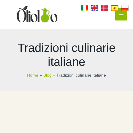
Vai
al
contenuto
Main
Men
Tradizioni culinarie
italiane
Home
Blog
Tradizioni culinarie italiane