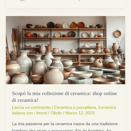
Scopri la mia collezione di ceramica: shop online
di ceramica!
Lascia un commento
/
Ceramica e porcellana
,
Ceramica
italiana con i limoni
/
Oliolio
/
Marzo 12, 2025
La mia passione per la ceramica nasce da una tradizione
familiare che risale a generazioni. Fin da bambino, ho