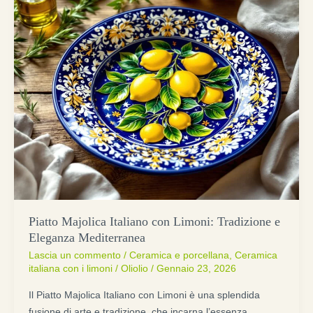
Piatto Majolica Italiano con Limoni: Tradizione e
Eleganza Mediterranea
Lascia un commento
/
Ceramica e porcellana
,
Ceramica
italiana con i limoni
/
Oliolio
/
Gennaio 23, 2026
Il Piatto Majolica Italiano con Limoni è una splendida
fusione di arte e tradizione, che incarna l’essenza