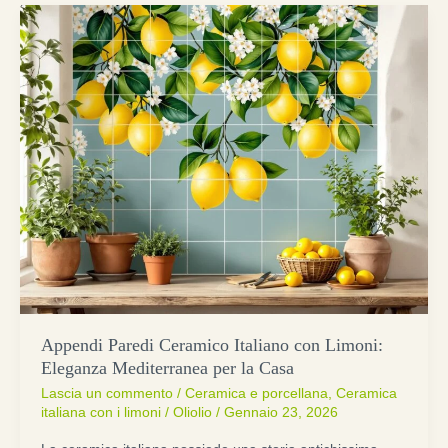
Appendi Paredi Ceramico Italiano con Limoni:
Eleganza Mediterranea per la Casa
Lascia un commento
/
Ceramica e porcellana
,
Ceramica
italiana con i limoni
/
Oliolio
/
Gennaio 23, 2026