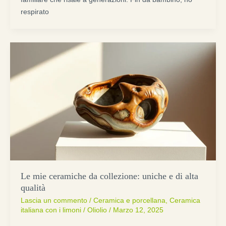
respirato
Le mie ceramiche da collezione: uniche e di alta
qualità
Lascia un commento
/
Ceramica e porcellana
,
Ceramica
italiana con i limoni
/
Oliolio
/
Marzo 12, 2025