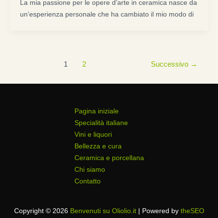
La mia passione per le opere d’arte in ceramica nasce da
un’esperienza personale che ha cambiato il mio modo di
1
2
Successivo
→
Pagina iniziale
Specialità italiane
Vini e liquori
Bellezza e cura
Ceramica e porcellana
Chi siamo
Contatto
Copyright © 2026
Benvenuti su Oliolio.it
| Powered by
theSEO