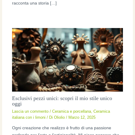
racconta una storia […]
Esclusivi pezzi unici: scopri il mio stile unico
oggi
Lascia un commento
/
Ceramica e porcellana
,
Ceramica
italiana con i limoni
/ Di
Oliolio
/
Marzo 12, 2025
Ogni creazione che realizzo è frutto di una passione