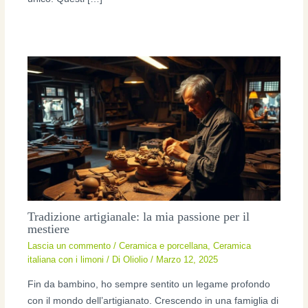
Tradizione artigianale: la mia passione per il
mestiere
Lascia un commento
/
Ceramica e porcellana
,
Ceramica
italiana con i limoni
/ Di
Oliolio
/
Marzo 12, 2025
Fin da bambino, ho sempre sentito un legame profondo
con il mondo dell’artigianato. Crescendo in una famiglia di