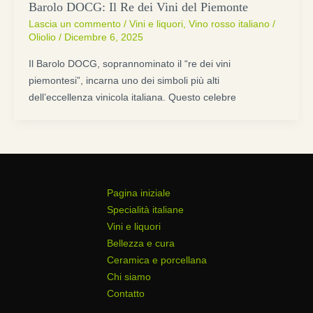
Barolo DOCG: Il Re dei Vini del Piemonte
Lascia un commento
/
Vini e liquori
,
Vino rosso italiano
/
Oliolio
/
Dicembre 6, 2025
Il Barolo DOCG, soprannominato il “re dei vini
piemontesi”, incarna uno dei simboli più alti
dell’eccellenza vinicola italiana. Questo celebre
Pagina iniziale
Specialità italiane
Vini e liquori
Bellezza e cura
Ceramica e porcellana
Chi siamo
Contatto