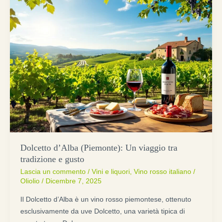
Dolcetto d’Alba (Piemonte): Un viaggio tra
tradizione e gusto
Lascia un commento
/
Vini e liquori
,
Vino rosso italiano
/
Oliolio
/
Dicembre 7, 2025
Il Dolcetto d’Alba è un vino rosso piemontese, ottenuto
esclusivamente da uve Dolcetto, una varietà tipica di