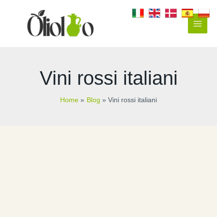
Vai
al
contenuto
Main
Men
Vini rossi italiani
Home
Blog
Vini rossi italiani