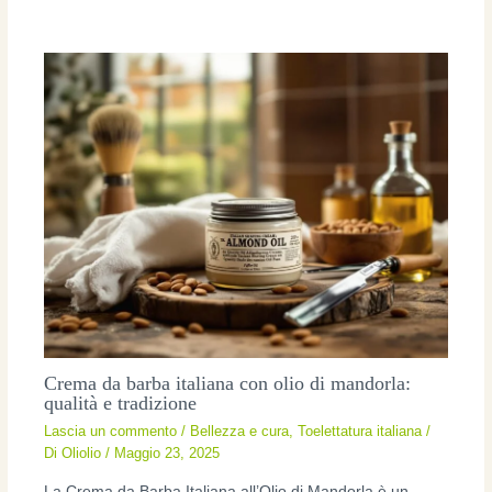
Crema da barba italiana con olio di mandorla:
qualità e tradizione
Lascia un commento
/
Bellezza e cura
,
Toelettatura italiana
/
Di
Oliolio
/
Maggio 23, 2025
La Crema da Barba Italiana all’Olio di Mandorla è un