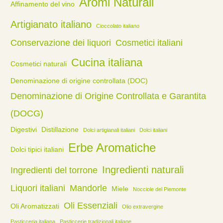
Aromi Naturali
Affinamento del vino
Artigianato italiano
Cioccolato italiano
Conservazione dei liquori
Cosmetici italiani
Cucina italiana
Cosmetici naturali
Denominazione di origine controllata (DOC)
Denominazione di Origine Controllata e Garantita
(DOCG)
Digestivi
Distillazione
Dolci artigianali italiani
Dolci italiani
Erbe Aromatiche
Dolci tipici italiani
Ingredienti naturali
Ingredienti del torrone
Liquori italiani
Mandorle
Miele
Nocciole del Piemonte
Oli Essenziali
Oli Aromatizzati
Olio extravergine
Pasticceria italiana
Pasticcerie tradizionali italiane