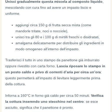
Unisci gradualmente questa miscela al composto liquido
,
mescolando con cura fino ad avere un impasto liscio e
uniforme.
aggiungi circa 150 g di frutta secca mista (come
mandorle tritate, noci o nocciole),
unisci tra gli 80 e i 100 g di mirtilli freschi o disidratati,
amalgama delicatamente per distribuire gli ingredienti in
modo omogeneo all’interno dell’impasto.
Trasferisci il tutto in uno stampo da panettone già imburrato
oppure rivestito con carta forno.
Lascia riposare lo stampo in
un posto caldo e privo di correnti d’aria per circa un’ora
:
questo permetterà all’impasto di lievitare leggermente prima
della cottura.
Inforna a 160°C in forno già caldo per circa 50 minuti.
Verifica
la cottura inserendo uno stecchino nel centro
: se esce
asciutto, significa che il panettone è pronto.