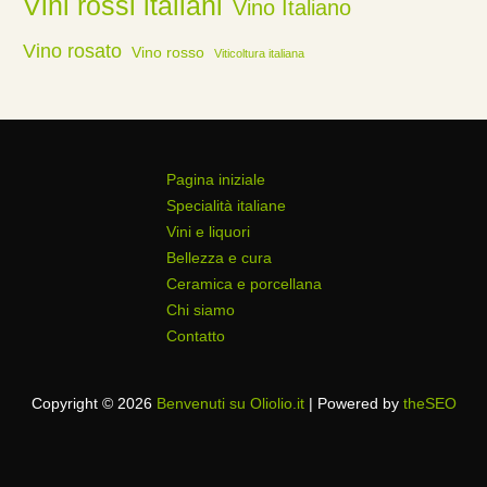
Vini rossi italiani
Vino Italiano
Vino rosato
Vino rosso
Viticoltura italiana
Pagina iniziale
Specialità italiane
Vini e liquori
Bellezza e cura
Ceramica e porcellana
Chi siamo
Contatto
Copyright © 2026
Benvenuti su Oliolio.it
| Powered by
theSEO